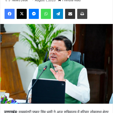
News Desk
August 1, 2025
1 minute read
Facebook
X
Messenger
WhatsApp
Telegram
Share via Email
Print
उत्तराखंड:
मुख्यमंत्री पुष्कर सिंह धामी ने आज सचिवालय में हरिद्वार लोकसभा क्षेत्र