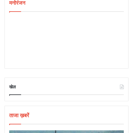
मनोरंजन
खेल
ताजा ख़बरें