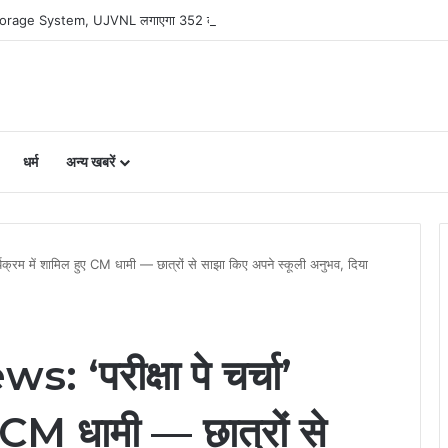
y Storage System, UJVNL लगाएगा 352 करोड़ का प्रोजेक्ट
धर्म
अन्य खबरें
यक्रम में शामिल हुए CM धामी — छात्रों से साझा किए अपने स्कूली अनुभव, दिया
परीक्षा पे चर्चा’
ए CM धामी — छात्रों से