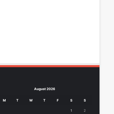
August 2026
M
T
W
T
F
S
S
1
2