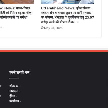
d News: भारत-नेपाल
Uttarakhand News: झील संरक्षण,
विटी को मिलेगा बढ़ावा: सीएम
पर्यटन और यातायात सुधार पर धामी सरकार
्ट परियोजनाओं की समीक्षा
का फोकस, भीमताल के पुनर्विकास हेतु 25.67
करोड़ रुपये की योजना तैयार…..
26
May 31, 2026
हमसे सम्पर्क करें
न,
संपादक -
मोबाइल -
े
ईमेल -
कार्यालय -