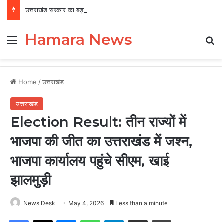
उत्तराखंड सरकार का बड़ा फैसला, पुरुषों व महिलाओं को अब समान काम के लिए समान वेतन
Hamara News
Menu
Se
Home
/
उत्तराखंड
उत्तराखंड
Election Result: तीन राज्यों में
भाजपा की जीत का उत्तराखंड में जश्न,
भाजपा कार्यालय पहुंचे सीएम, खाई
झालमुड़ी
News Desk
May 4, 2026
Less than a minute
Facebook
X
Messenger
WhatsApp
Telegram
Share via Email
Print