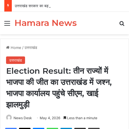
उत्तराखंड सरकार का बड़ा फैसला, पुरुषों व महिलाओं को अब समान काम के लिए समान वेतन
Hamara News
Menu
Se
Home
/
उत्तराखंड
उत्तराखंड
Election Result: तीन राज्यों में
भाजपा की जीत का उत्तराखंड में जश्न,
भाजपा कार्यालय पहुंचे सीएम, खाई
झालमुड़ी
News Desk
May 4, 2026
Less than a minute
Facebook
X
Messenger
WhatsApp
Telegram
Share via Email
Print