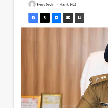
News Desk
May 9, 2026
Facebook
X
Messenger
Share via Email
Print