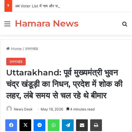
अब Voter List में नाम और पता सुधारने को नहीं लगाने होंगे चक्कर, बूथ पर ही हो जाएगा काम
Hamara News
Menu
Se
Home
/
उत्तराखंड
उत्तराखंड
Uttarakhand: पूर्व मुख्यमंत्री भुवन
चंद्र खंडूड़ी का निधन, प्रदेश में शोक की
लहर, लंबे समय से चल रहे थे बीमार
News Desk
May 19, 2026
4 minutes read
Facebook
X
Messenger
WhatsApp
Telegram
Share via Email
Print