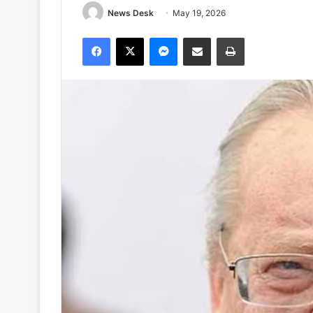
News Desk
May 19, 2026
Facebook
X
Messenger
Share via Email
Print