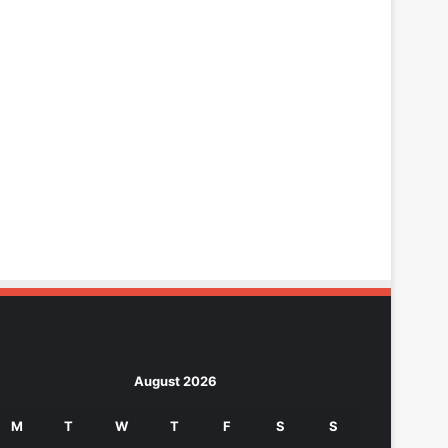
August 2026
M
T
W
T
F
S
S