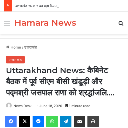
उत्तराखंड सरकार का बड़ा फैसला, पुरुषों व महिलाओं को अब समान काम के लिए समान वेतन
Hamara News
Menu
Se
Home
/
उत्तराखंड
उत्तराखंड
Uttarakhand News: कैबिनेट
बैठक में पूर्व सीएम बीसी खंडूड़ी और
पद्मश्री जसपाल राणा को श्रद्धांजलि….
News Desk
June 18, 2026
1 minute read
Facebook
X
Messenger
WhatsApp
Telegram
Share via Email
Print