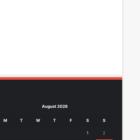
August 2026
M
T
W
T
F
S
S
1
2