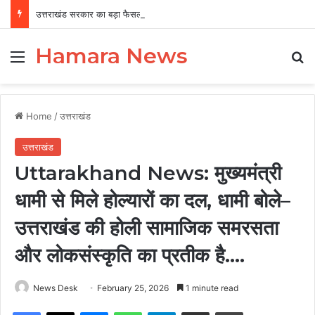
उत्तराखंड सरकार का बड़ा फैसला, पुरुषों व महिलाओं को अब समान काम के लिए समान वेतन
Hamara News
Menu
Se
Home
/
उत्तराखंड
उत्तराखंड
Uttarakhand News: मुख्यमंत्री
धामी से मिले होल्यारों का दल, धामी बोले–
उत्तराखंड की होली सामाजिक समरसता
और लोकसंस्कृति का प्रतीक है….
News Desk
February 25, 2026
1 minute read
Facebook
X
Messenger
WhatsApp
Telegram
Share via Email
Print