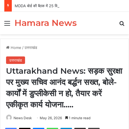
MDDA बोर्ड की बैठक में 25 विकास प्रस्तावों को मंजूरी, लैंड पूलिंग से होटल-पर्यटन परियोजनाओं को मिलेगी रफ्तार
Hamara News
Menu
Se
Home
/
उत्तराखंड
उत्तराखंड
Uttarakhand News: सड़क सुरक्षा
पर मुख्य सचिव आनंद बर्द्धन सख्त, बोले-
कार्यों में डुप्लीकेसी न हो, तैयार करें
एकीकृत कार्य योजना…..
News Desk
May 26, 2026
1 minute read
Facebook
X
Messenger
WhatsApp
Telegram
Share via Email
Print