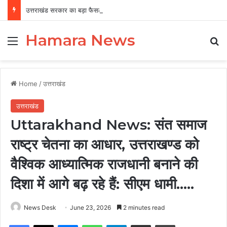
उत्तराखंड सरकार का बड़ा फैसला, पुरुषों व महिलाओं को अब समान काम के लिए समान वेतन
Hamara News
Menu
Se
Home
/
उत्तराखंड
उत्तराखंड
Uttarakhand News: संत समाज
राष्ट्र चेतना का आधार, उत्तराखण्ड को
वैश्विक आध्यात्मिक राजधानी बनाने की
दिशा में आगे बढ़ रहे हैं: सीएम धामी…..
News Desk
June 23, 2026
2 minutes read
Facebook
X
Messenger
WhatsApp
Telegram
Share via Email
Print