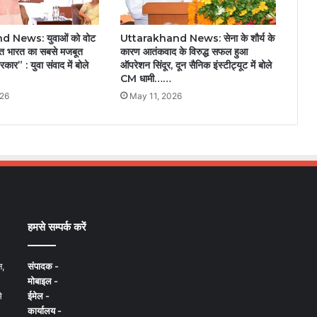
 News: युवाओं को वोट
Uttarakhand News: सेना के शौर्य के
सित भारत का सबसे मजबूत
कारण आतंकवाद के विरुद्ध सफल हुआ
रकार” : युवा संवाद में बोले
ऑपरेशन सिंदूर, दून सैनिक इंस्टीट्यूट में बोले
CM धामी……
026
May 11, 2026
हमसे सम्पर्क करें
न,
संपादक -
मोबाइल -
े
ईमेल -
कार्यालय -