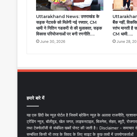
Uttarakhand News: उत्तराखंड के
Uttarakhand
सड़क नेटवर्क को मिलेगी नई रफ्तार, CM
बैंक नहीं, विक
धामी ने नितिन गडकरी से की मुलाकात, सड़क
स्तंभ मानती है स
विकास परियोजनाओं पर बनी रणनीति….
CM धामी…..
June 30, 2026
June 28, 2
हमारे बारे में
यह एक हिंदी वेब न्यूज़ पोर्टल है जिसमें ब्रेकिंग न्यूज़ के अलावा राजनीति, प्रशास
ट्रेंडिंग न्यूज, बॉलीवुड, खेल जगत, लाइफस्टाइल, बिजनेस, सेहत, ब्यूटी, रोजगार
तथा टेक्नोलॉजी से संबंधित खबरें पोस्ट की जाती है। Disclaimer - समाचार स
सम्बंधित किसी भी तरह के विवाद के लिए साइट के कुछ तत्वों में उपयोगकर्ताओं