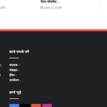
लिया फीडबैक….
2026
June 3, 2026
हमसे सम्पर्क करें
न,
संपादक -
मोबाइल -
े
ईमेल -
कार्यालय -
हमसे जुड़े